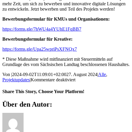
mehr Zeit, um sich zu bewerben und innovative digitale Lösungen
zu entwickeln. Jetzt bewerben und Teil des Projekts werden!
Bewerbungsformular für KMUs und Organisationen:
https://forms.gle/7hWU4a4YUhE1FqBB7
Bewerbungsformular für Kreative:
https://forms.gle/Upa25wpriPsXFNQx7
* Diese Maßnahme wird mitfinanziert mit Steuermitteln auf
Grundlage des vom Sächsischen Landtag beschlossenen Haushaltes.
Von
|
2024-09-02T11:09:01+02:00
27. August 2024
|
Alle
,
für
Projektupdates
|
Kommentare deaktiviert
Bewerbungsfrist
für
Share This Story, Choose Your Platform!
CIMIS
II
Facebook
X
Reddit
LinkedIn
WhatsApp
Telegram
Tumblr
Pinterest
Vk
Xing
E-
Über den Autor:
bis
Mail
20.
September
2024
verlängert