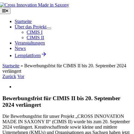
Zum
Inhalt
Toggle
Navigation
springen
Startseite
Über das Projekt
CIMIS I
CIMIS II
Veranstaltungen
News
Lernplattform
Startseite
»
Bewerbungsfrist für CIMIS II bis 20. September 2024
verlängert
Zurück
Vor
Zeige
grösseres
Bild
Bewerbungsfrist für CIMIS II bis 20. September
2024 verlängert
Die Bewerbungsfrist für unser Projekt „CROSS INNOVATION
MADE IN SAXONY II“ (CIMIS II) wurde bis zum 20. September
2024 verlängert. Kreativschaffende sowie kleine und mittlere
Unternehmen (KMUs) und Organisationen aus Sachsen haben jetzt