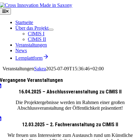
Zum
Inhalt
Toggle
Navigation
springen
Startseite
Über das Projekt
CIMIS I
CIMIS II
Veranstaltungen
News
Lernplattform
Veranstaltungen
Sakea
2025-07-09T15:36:46+02:00
Vergangene Veranstaltungen
16.04.2025 – Abschlussveranstaltung zu CIMIS II
Die Projektergebnisse werden im Rahmen einer großen
Abschlussveranstaltung der Öffentlichkeit präsentiert!
12.03.2025 – 2. Fachveranstaltung zu CIMIS II
Wir freuen uns Interessierte zum Austausch rund um Künstliche