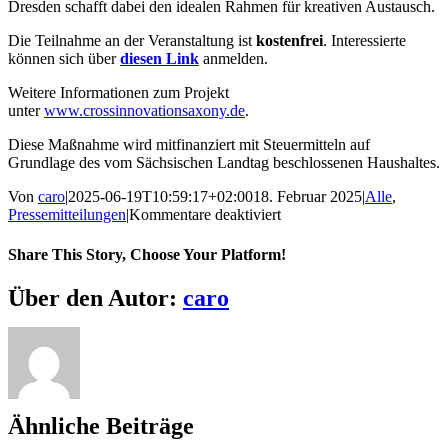
Dresden schafft dabei den idealen Rahmen für kreativen Austausch.
Die Teilnahme an der Veranstaltung ist
kostenfrei
. Interessierte
können sich über
diesen Link
anmelden.
Weitere Informationen zum Projekt
unter
www.crossinnovationsaxony.de
.
Diese Maßnahme wird mitfinanziert mit Steuermitteln auf
Grundlage des vom Sächsischen Landtag beschlossenen Haushaltes.
Von
caro
|
2025-06-19T10:59:17+02:00
18. Februar 2025
|
Alle
,
für
Pressemitteilungen
|
Kommentare deaktiviert
CIMIS
II:
Share This Story, Choose Your Platform!
Fachveranstaltung
in
Facebook
X
Reddit
LinkedIn
WhatsApp
Telegram
Tumblr
Pinterest
Vk
Xing
E-
Über den Autor:
caro
Dresden
Mail
zu
Künstlicher
Intelligenz
und
Digitalisierung
Ähnliche Beiträge