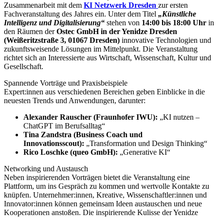
Zusammenarbeit mit dem
KI Netzwerk Dresden
zur ersten
Fachveranstaltung des Jahres ein. Unter dem Titel
„Künstliche
Intelligenz und Digitalisierung“
stehen von
14:00 bis 18:00 Uhr
in
den Räumen der
Ostec GmbH in der Yenidze Dresden
(Weißeritzstraße 3, 01067 Dresden)
innovative Technologien und
zukunftsweisende Lösungen im Mittelpunkt. Die Veranstaltung
richtet sich an Interessierte aus Wirtschaft, Wissenschaft, Kultur und
Gesellschaft.
Spannende Vorträge und Praxisbeispiele
Expert:innen aus verschiedenen Bereichen geben Einblicke in die
neuesten Trends und Anwendungen, darunter:
Alexander Rauscher (Fraunhofer IWU):
„KI nutzen –
ChatGPT im Berufsalltag“
Tina Zandstra (Business Coach und
Innovationsscout):
„Transformation und Design Thinking“
Rico Loschke (queo GmbH):
„Generative KI“
Networking und Austausch
Neben inspirierenden Vorträgen bietet die Veranstaltung eine
Plattform, um ins Gespräch zu kommen und wertvolle Kontakte zu
knüpfen. Unternehmer:innen, Kreative, Wissenschaftler:innen und
Innovator:innen können gemeinsam Ideen austauschen und neue
Kooperationen anstoßen. Die inspirierende Kulisse der Yenidze