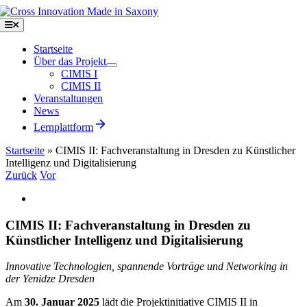
Zum
Inhalt
Toggle
Navigation
springen
Startseite
Über das Projekt
CIMIS I
CIMIS II
Veranstaltungen
News
Lernplattform
Startseite
»
CIMIS II: Fachveranstaltung in Dresden zu Künstlicher
Intelligenz und Digitalisierung
Zurück
Vor
Zeige
grösseres
Bild
CIMIS II: Fachveranstaltung in Dresden zu
Künstlicher Intelligenz und Digitalisierung
Innovative Technologien, spannende Vorträge und Networking in
der Yenidze Dresden
Am
30. Januar 2025
lädt die Projektinitiative CIMIS II in